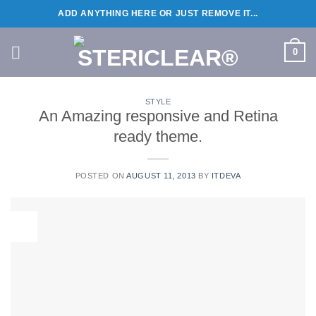
Skip
ADD ANYTHING HERE OR JUST REMOVE IT...
to
content
0
STYLE
An Amazing responsive and Retina
ready theme.
POSTED ON
AUGUST 11, 2013
BY
ITDEVA
11
Aug