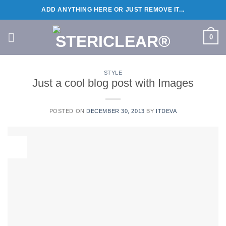
Skip
ADD ANYTHING HERE OR JUST REMOVE IT...
to
content
0
STYLE
Just a cool blog post with Images
POSTED ON
DECEMBER 30, 2013
BY
ITDEVA
30
Dec